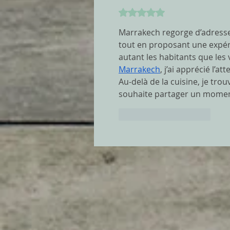
Noté 5 étoiles sur 5.
Marrakech regorge d’adresses
tout en proposant une expérie
autant les habitants que les
Marrakech
, j’ai apprécié l’a
Au-delà de la cuisine, je trou
souhaite partager un moment 
J'aime
Répondre