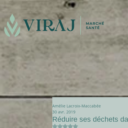
Amélie Lacroix-Maccabée
30 avr. 2019
Réduire ses déchets dan
Noté NaN étoiles sur 5.