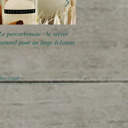
Le percarbonate : le secret
Aliments sains et le
naturel pour un linge éclatant
de la combattante
Archive