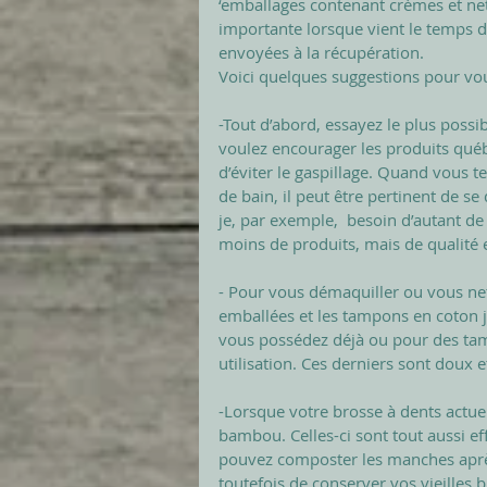
‘emballages contenant crèmes et nett
importante lorsque vient le temps de
envoyées à la récupération.  
Voici quelques suggestions pour vou
-Tout d’abord, essayez le plus poss
voulez encourager les produits québé
d’éviter le gaspillage. Quand vous t
de bain, il peut être pertinent de se
je, par exemple,  besoin d’autant d
moins de produits, mais de qualité 
- Pour vous démaquiller ou vous netto
emballées et les tampons en coton j
vous possédez déjà ou pour des tam
utilisation. Ces derniers sont doux e
-Lorsque votre brosse à dents actue
bambou. Celles-ci sont tout aussi effi
pouvez composter les manches après l
toutefois de conserver vos vieilles b