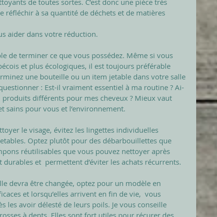
oyants de toutes sortes. C’est donc une pièce très 
 réfléchir à sa quantité de déchets et de matières 
s aider dans votre réduction. 
ible de terminer ce que vous possédez. Même si vous 
cois et plus écologiques, il est toujours préférable 
erminez une bouteille ou un item jetable dans votre salle 
 questionner : Est-il vraiment essentiel à ma routine ? Ai-
e  produits différents pour mes cheveux ? Mieux vaut 
et sains pour vous et l’environnement. 
yer le visage, évitez les lingettes individuelles 
etables. Optez plutôt pour des débarbouillettes que 
pons réutilisables que vous pouvez nettoyer après 
t durables et  permettent d’éviter les achats récurrents. 
lle devra être changée, optez pour un modèle en 
caces et lorsqu’elles arrivent en fin de vie,  vous 
es avoir délesté de leurs poils. Je vous conseille 
rosses à dents. Elles sont fort utiles pour récurer des 