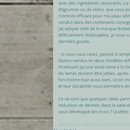
avec des ingrédients rassurants. La
d’agrumes ou de cèdre, que vous po
montrée efficace pour ma peau sèche
vendus dans des contenants consigné
j’ai adopté celle de la marque Biobel
difficilement réutilisables, je vous 
dernière goutte. 
- Si vous vous rasez, pensez à remp
Razors vendus en deux modèles diffé
N’utilisant qu’une seule lame à la fo
les lames doivent être jetées, après 
fonctionne tout aussi bien, sinon m
et leur durabilité vous permettra de
Ce ne sont que quelques idées parmi
réduction de déchets dans la salle de
vous développé des trucs ? Quelles 
#réduction
#déchet
#zérodéchet
#s