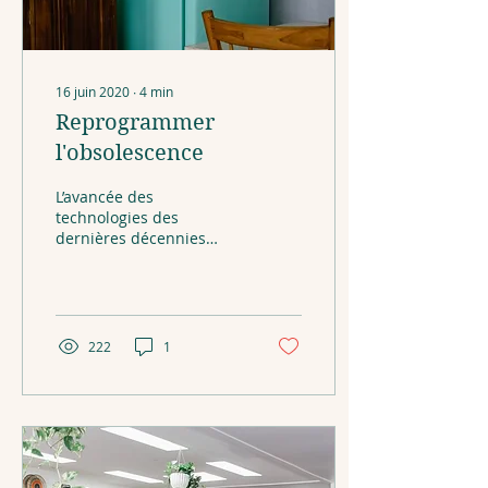
16 juin 2020
∙
4
min
Reprogrammer
l'obsolescence
L’avancée des
technologies des
dernières décennies
nous facilite la vie dans
plusieurs domaines. Nos
électroménagers rendent
notre lavage...
222
1