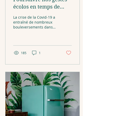
écolos en temps de
pandémie
La crise de la Covid-19 a
entraîné de nombreux
bouleversements dans
nos quotidiens, que ce
soit dans notre
entourage, nos emplois,
mais...
185
1