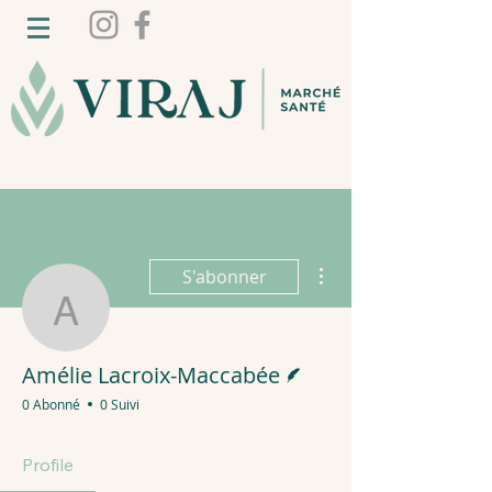
Plus d'actions
S'abonner
Amélie Lacroix-Maccab
Écrivain
Amélie Lacroix-Maccabée
0 Abonné
0 Suivi
Profile