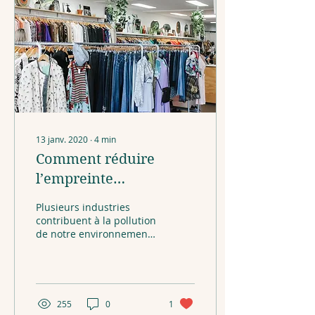
13 janv. 2020
∙
4
min
Comment réduire
l’empreinte
environnementale de
Plusieurs industries
notre garde-robe
contribuent à la pollution
de notre environnement.
Les transports, oui, mais
aussi les technologies
sans cesse...
255
0
1