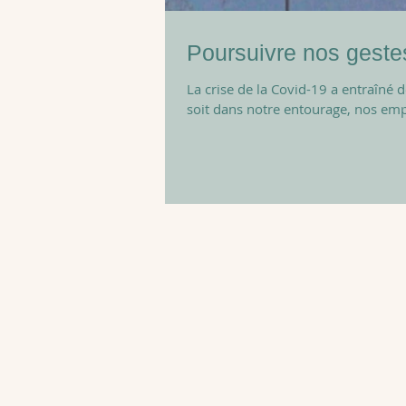
Poursuivre nos gest
La crise de la Covid-19 a entraîn
soit dans notre entourage, nos empl