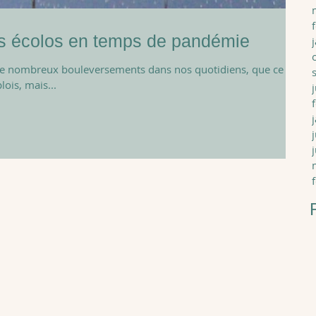
es écolos en temps de pandémie
é de nombreux bouleversements dans nos quotidiens, que ce
ois, mais...