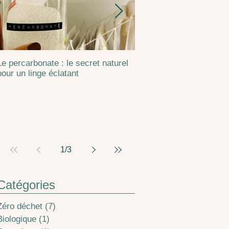
Le percarbonate : le secret naturel
Aliments sains et le par
pour un linge éclatant
combattante
1
/
3
Catégories
Zéro déchet
(7)
7 posts
Biologique
(1)
1 post