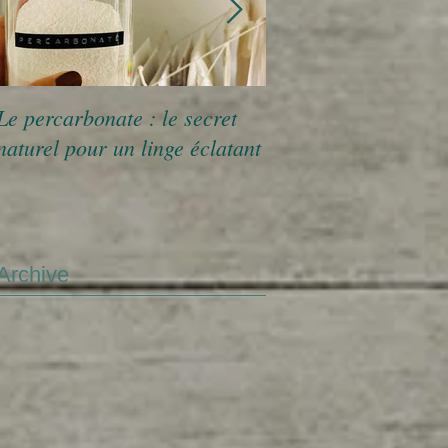
Le percarbonate : le secret
Aliments sains et le
naturel pour un linge éclatant
de la combattante
Archive