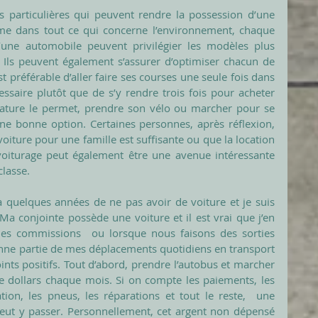
 particulières qui peuvent rendre la possession d’une 
mme dans tout ce qui concerne l’environnement, chaque 
’une automobile peuvent privilégier les modèles plus 
 Ils peuvent également s’assurer d’optimiser chacun de 
 préférable d’aller faire ses courses une seule fois dans 
essaire plutôt que de s’y rendre trois fois pour acheter 
ature le permet, prendre son vélo ou marcher pour se 
e bonne option. Certaines personnes, après réflexion,  
iture pour une famille est suffisante ou que la location 
voiturage peut également être une avenue intéressante 
lasse. 
y a quelques années de ne pas avoir de voiture et je suis 
Ma conjointe possède une voiture et il est vrai que j’en 
 des commissions  ou lorsque nous faisons des sorties 
nne partie de mes déplacements quotidiens en transport 
ints positifs. Tout d’abord, prendre l’autobus et marcher 
 dollars chaque mois. Si on compte les paiements, les 
ation, les pneus, les réparations et tout le reste,  une 
ut y passer. Personnellement, cet argent non dépensé 