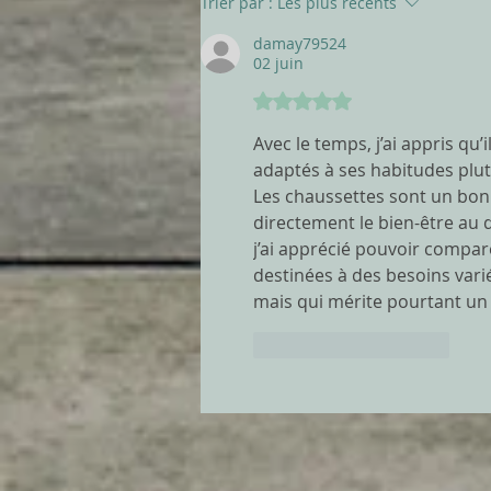
Trier par :
Les plus récents
damay79524
02 juin
Noté 5 étoiles sur 5.
Avec le temps, j’ai appris qu’
adaptés à ses habitudes plut
Les chaussettes sont un bon 
directement le bien-être au 
j’ai apprécié pouvoir compar
destinées à des besoins varié
mais qui mérite pourtant un 
J'aime
Répondre