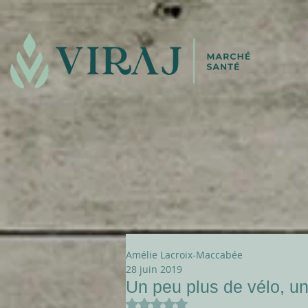
Amélie Lacroix-Maccabée
28 juin 2019
Un peu plus de vélo, u
Noté NaN étoiles sur 5.